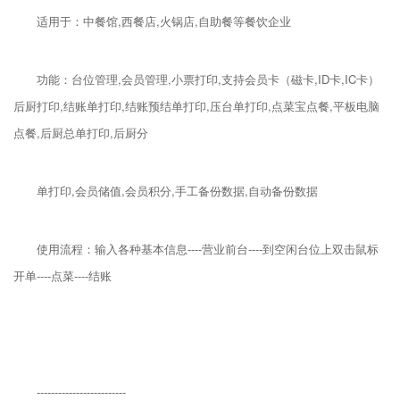
适用于：中餐馆,西餐店,火锅店,自助餐等餐饮企业
功能：台位管理,会员管理,小票打印,支持会员卡（磁卡,ID卡,IC卡）
后厨打印,结账单打印,结账预结单打印,压台单打印,点菜宝点餐,平板电脑
点餐,后厨总单打印,后厨分
单打印,会员储值,会员积分,手工备份数据,自动备份数据
使用流程：输入各种基本信息----营业前台----到空闲台位上双击鼠标
开单----点菜----结账
-------------------------