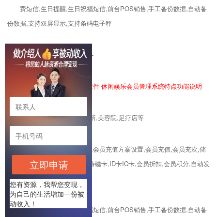
费短信,生日提醒,生日祝福短信,前台POS销售,手工备份数据,自动备
份数据,支持双屏显示,支持条码电子秤
--------------------------------------
文樾软件,商佑软件,龙佑软件-休闲娱乐会员管理系统特点功能说明
适用于：卡拉OK,洗浴,会所,美容院,足疗店等
功能：商品管理,会员管理,会员充值方案设置,会员充值,会员充次,储
立即申请
值消费,计次消费,小票打印,支持磁卡,ID卡IC卡,会员折扣,会员积分,自动发
送充值/消费/充次/计次消
您有资源，我帮您变现，
为自己的生活增加一份被
动收入！
费短信,生日提醒,生日祝福短信,前台POS销售,手工备份数据,自动备