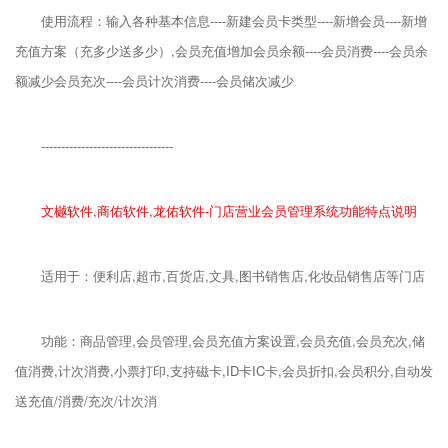
使用流程：输入各种基本信息----新建会员卡类型----新增会员----新增
充值方案（充多少送多少）,会员充值增加会员余额----会员消费----会员余
额减少会员充次----会员计次消费----会员储次减少
---------------------------------
文樾软件,商佑软件,龙佑软件-门店营业会员管理系统功能特点说明
适用于：便利店,超市,百货店,文具,图书销售店,化妆品销售店等门店
功能：商品管理,会员管理,会员充值方案设置,会员充值,会员充次,储
值消费,计次消费,小票打印,支持磁卡,ID卡IC卡,会员折扣,会员积分,自动发
送充值/消费/充次/计次消