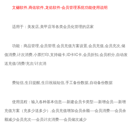
文樾软件,商佑软件,龙佑软件-会员管理系统功能使用说明
适用于：美发店,美甲店等各类会员化管理的店家
功能：商品管理,会员管理,会员充值方案设置,会员充值,会员充次,储
值消费,计次消费,小票打印,支持磁卡,ID卡IC卡,会员折扣,会员积分,自动发
送充值/消费/充次/计次消
费短信,生日提醒,生日祝福短信,手工备份数据,自动备份数据
使用流程：输入各种基本信息----新建会员卡类型----新增会员----新增
充值方案（充多少送多少）,会员充值增加会员余额----会员消费----会员余
额减少会员充次----会员计次消费----会员储次减少