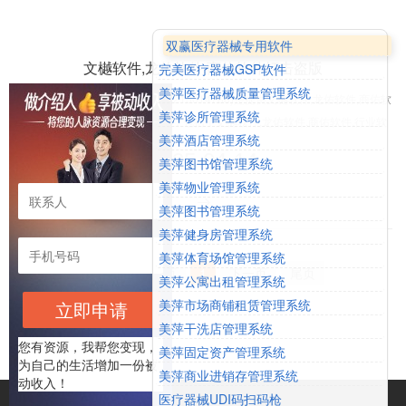
双赢医疗器械专用软件
文樾软件,龙佑软件,商佑软件打击盗版
完美医疗器械GSP软件
美萍医疗器械质量管理系统
文樾龙佑商佑行业软件网(服务13213014788)是提供文樾软件,龙佑软件,商佑软
美萍诊所管理系统
件终身免费服务支持的专业网站，包括了文樾软件,龙佑软件,商佑软件,行业软
美萍酒店管理系统
件,商业零售软件,商业批发软件,会员管理软件,服务业软件,休闲娱乐软件等一百
2025-04-14
美萍图书馆管理系统
余款行业细分管理软件，是各行业商家选择管理软件的可靠选择。
美萍物业管理系统
美萍图书管理系统
美萍健身房管理系统
美萍体育场馆管理系统
首页
上一页
1
下一页
尾页
美萍公寓出租管理系统
美萍市场商铺租赁管理系统
立即申请
美萍干洗店管理系统
您有资源，我帮您变现，
美萍固定资产管理系统
为自己的生活增加一份被
美萍商业进销存管理系统
动收入！
医疗器械UDI码扫码枪