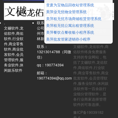
变废为宝物品回收站管理系统
美萍业无忧物业管理系统
美萍租无忧市场商铺租赁管理系统
.
联系方式
.友情链接
美萍租无忧公寓出租管理系统
文樾软件,龙
公司地址：河南省郑
文樾龙佑商佑行业软
美萍餐饮点餐收银小程序系统
佑软件,商佑
州市紫荆山商城路华
件网(服务
软件,行业软
林新时代1838号
美萍批发管家进销存小程序
13213014788)是提供
件,商业零售
联系：
文樾软件,龙佑软件,商
软件,商业批
13213014788（同微
佑软件终身免费服务
发软件,会员
信）
支持的专业网站，包
管理软件,服
括了文樾软件,龙佑软
务业软件,休
qq：190774394
件,商佑软件,行业软
闲娱乐软件
邮箱：
件,商业零售软件,商业
190774394@qq.com
批发软件,会员管理软
件,服务业软件,休闲娱
乐软件等一百余款行
业细分管理软件，是
各行业商家选择管理
软件的可靠选择。
豫ICP备19039182
号-6