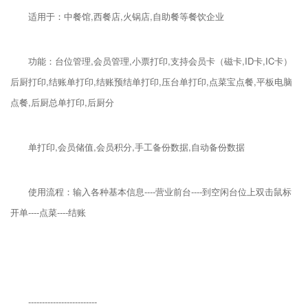
适用于：中餐馆,西餐店,火锅店,自助餐等餐饮企业
功能：台位管理,会员管理,小票打印,支持会员卡（磁卡,ID卡,IC卡）
后厨打印,结账单打印,结账预结单打印,压台单打印,点菜宝点餐,平板电脑
点餐,后厨总单打印,后厨分
单打印,会员储值,会员积分,手工备份数据,自动备份数据
使用流程：输入各种基本信息----营业前台----到空闲台位上双击鼠标
开单----点菜----结账
-------------------------