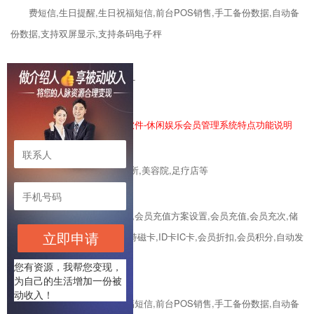
费短信,生日提醒,生日祝福短信,前台POS销售,手工备份数据,自动备
份数据,支持双屏显示,支持条码电子秤
--------------------------------------
文樾软件,商佑软件,龙佑软件-休闲娱乐会员管理系统特点功能说明
适用于：卡拉OK,洗浴,会所,美容院,足疗店等
功能：商品管理,会员管理,会员充值方案设置,会员充值,会员充次,储
立即申请
值消费,计次消费,小票打印,支持磁卡,ID卡IC卡,会员折扣,会员积分,自动发
送充值/消费/充次/计次消
您有资源，我帮您变现，
为自己的生活增加一份被
动收入！
费短信,生日提醒,生日祝福短信,前台POS销售,手工备份数据,自动备