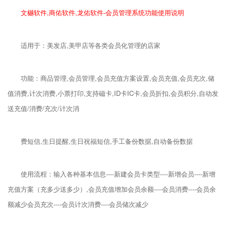
文樾软件,商佑软件,龙佑软件-会员管理系统功能使用说明
适用于：美发店,美甲店等各类会员化管理的店家
功能：商品管理,会员管理,会员充值方案设置,会员充值,会员充次,储
值消费,计次消费,小票打印,支持磁卡,ID卡IC卡,会员折扣,会员积分,自动发
送充值/消费/充次/计次消
费短信,生日提醒,生日祝福短信,手工备份数据,自动备份数据
使用流程：输入各种基本信息----新建会员卡类型----新增会员----新增
充值方案（充多少送多少）,会员充值增加会员余额----会员消费----会员余
额减少会员充次----会员计次消费----会员储次减少