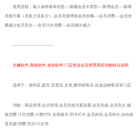
使用流程：输入各种基本信息----新建会员卡类型----新增会员----新增
充值方案（充多少送多少）,会员充值增加会员余额----会员消费----会员余
额减少会员充次----会员计次消费----会员储次减少
---------------------------------
文樾软件,商佑软件,龙佑软件-门店营业会员管理系统功能特点说明
适用于：便利店,超市,百货店,文具,图书销售店,化妆品销售店等门店
功能：商品管理,会员管理,会员充值方案设置,会员充值,会员充次,储
值消费,计次消费,小票打印,支持磁卡,ID卡IC卡,会员折扣,会员积分,自动发
送充值/消费/充次/计次消